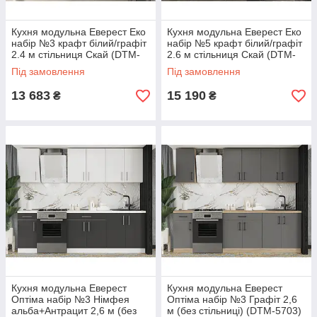
Кухня модульна Еверест Еко
Кухня модульна Еверест Еко
набір №3 крафт білий/графіт
набір №5 крафт білий/графіт
2.4 м стільниця Скай (DTM-
2.6 м стільниця Скай (DTM-
071063)
071064)
Під замовлення
Під замовлення
13 683
15 190
₴
₴
Кухня модульна Еверест
Кухня модульна Еверест
Оптіма набір №3 Німфея
Оптіма набір №3 Графіт 2,6
альба+Антрацит 2,6 м (без
м (без стільниці) (DTM-5703)