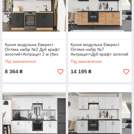
Кухня модульна Еверест
Кухня модульна Еверест
Оптіма набір №2 Дуб крафт
Оптіма набір №7
золотий+Антрацит 2 м (без
Антрацит+Дуб крафт золотий
стільниці) (DTM-5695)
2,4 м (без стільниці) (DTM-
Під замовлення
Під замовлення
5719)
8 364
14 195
₴
₴