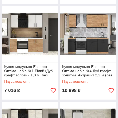
Кухня модульна Еверест
Кухня модульна Еверест
Оптіма набір №1 Білий+Дуб
Оптіма набір №4 Дуб крафт
крафт золотий 1,8 м (без
золотий+Антрацит 2,2 м (без
стільниці) (DTM-5691)
стільниці) (DTM-5705)
Під замовлення
Під замовлення
7 016
10 898
₴
₴