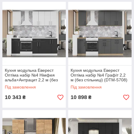
Кухня модульна Еверест
Кухня модульна Еверест
Оптіма набір №4 Німфея
Оптіма набір №4 Графіт 2,2
альба+Антрацит 2,2 м (без
м (без стільниці) (DTM-5708)
стільниці) (DTM-5707)
Під замовлення
Під замовлення
10 343
10 898
₴
₴