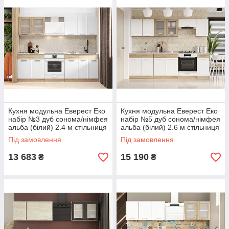
Кухня модульна Еверест Еко
Кухня модульна Еверест Еко
набір №3 дуб сонома/німфея
набір №5 дуб сонома/німфея
альба (білий) 2.4 м стільниця
альба (білий) 2.6 м стільниця
Скай (DTM-071058)
Скай (DTM-071059)
Під замовлення
Під замовлення
13 683
15 190
₴
₴