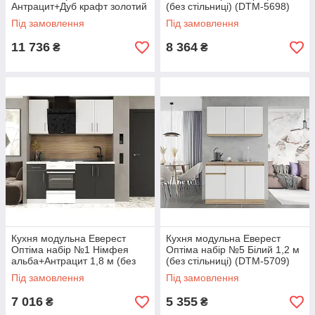
Антрацит+Дуб крафт золотий
(без стільниці) (DTM-5698)
2,2 м (без стільниці) (DTM-
Під замовлення
Під замовлення
5723)
11 736
8 364
₴
₴
Кухня модульна Еверест
Кухня модульна Еверест
Оптіма набір №1 Німфея
Оптіма набір №5 Білий 1,2 м
альба+Антрацит 1,8 м (без
(без стільниці) (DTM-5709)
стільниці) (DTM-5692)
Під замовлення
Під замовлення
7 016
5 355
₴
₴