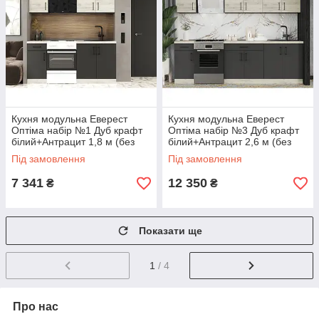
Кухня модульна Еверест
Кухня модульна Еверест
Оптіма набір №1 Дуб крафт
Оптіма набір №3 Дуб крафт
білий+Антрацит 1,8 м (без
білий+Антрацит 2,6 м (без
стільниці) (DTM-5689)
стільниці) (DTM-5699)
Під замовлення
Під замовлення
7 341
12 350
₴
₴
Показати ще
1
/ 4
Про нас