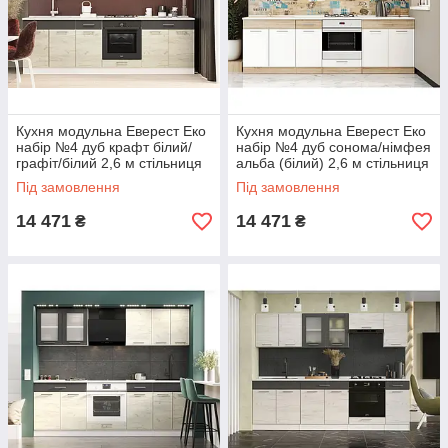
Кухня модульна Еверест Еко
Кухня модульна Еверест Еко
набір №4 дуб крафт білий/
набір №4 дуб сонома/німфея
графіт/білий 2,6 м стільниця
альба (білий) 2,6 м стільниця
Скай (DTM-071061)
Скай (DTM-071062)
Під замовлення
Під замовлення
14 471
14 471
₴
₴